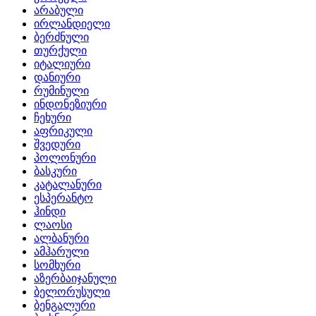
არაბული
ირლანდიელი
ბერძნული
თურქული
იტალიური
დანიური
რუმინული
ინდონეზიური
ჩეხური
აფრიკული
შვედური
პოლონური
ბასკური
კატალანური
ესპერანტო
ჰინდი
ლაოსი
ალბანური
ამჰარული
სომხური
აზერბაიჯანული
ბელორუსული
ბენგალური