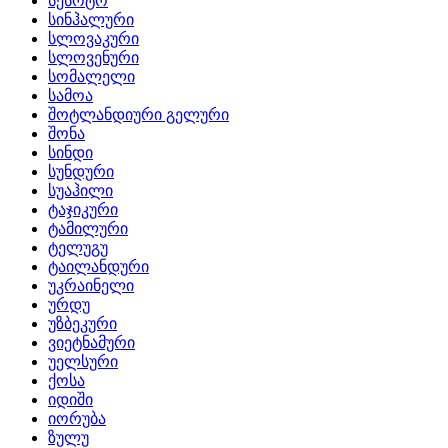
სესოტო
სინჰალური
სლოვაკური
სლოვენური
სომალელი
სამოა
შოტლანდიური გელური
შონა
სინდი
სუნდური
სუაჰილი
ტაჯიკური
ტამილური
ტელუგუ
ტაილანდური
უკრაინელი
ურდუ
უზბეკური
ვიეტნამური
უელსური
ქოსა
იდიში
იორუბა
ზულუ